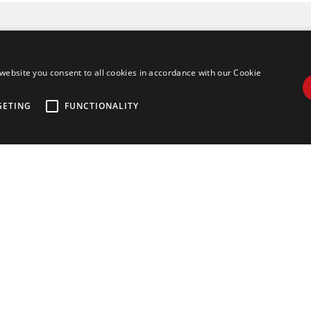
a su muestra de co
website you consent to all cookies in accordance with our Cookie
láser
GETING
FUNCTIONALITY
su información de contacto, procesamiento de materiales me
más detallada mejor, vamos a organizar el gerente de prod
ponerse en contacto con usted lo antes posible.
*
Correo electrónico
*
País
Compañía
Tipo de máquina