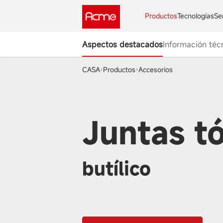
Productos
Tecnologías
Se
Aspectos destacados
Información téc
CASA
Productos
Accesorios
Juntas t
butílico