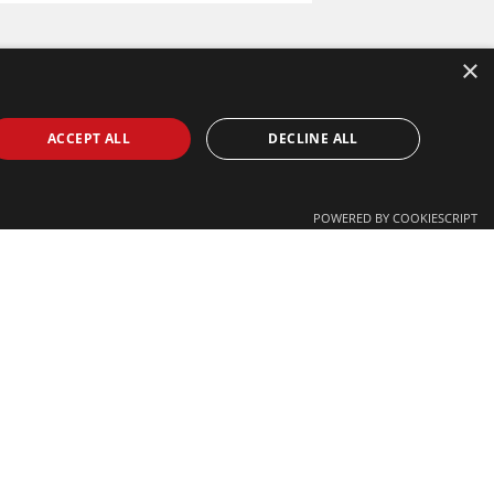
×
rte por
ACCEPT ALL
DECLINE ALL
POWERED BY COOKIESCRIPT
tálicos especificaciones
ucto más cercano para