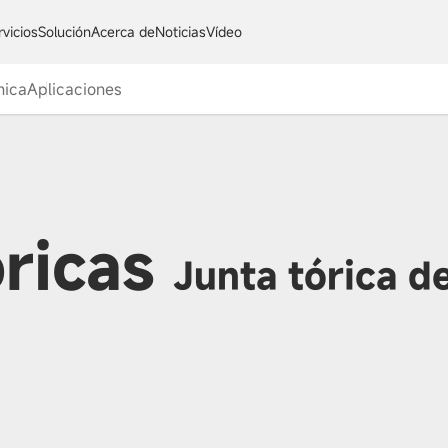
rvicios
Solución
Acerca de
Noticias
Vídeo
nica
Aplicaciones
óricas
Junta tórica d