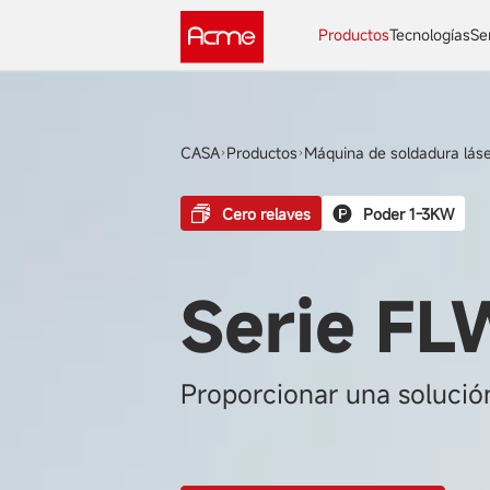
Productos
Tecnologías
Se
CASA
Productos
Máquina de soldadura láse
Cero relaves
Poder 1-3KW
Serie F
Proporcionar una solución