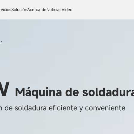
rvicios
Solución
Acerca de
Noticias
Vídeo
r
LW
Máquina de soldadur
 de soldadura eficiente y conveniente