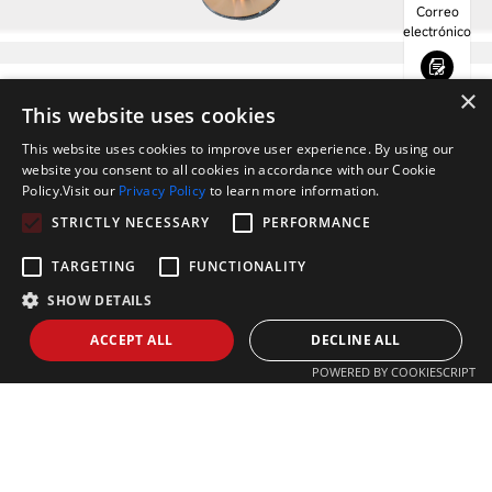
Correo
electrónico
×
Consulta
This website uses cookies
This website uses cookies to improve user experience. By using our
website you consent to all cookies in accordance with our Cookie
Whatsapp
Policy.Visit our
Privacy Policy
to learn more information.
Obtenga su muestra de corte
STRICTLY NECESSARY
PERFORMANCE
por láser
Teléfono
TARGETING
FUNCTIONALITY
Acme le invita a dejar su información de contacto, procesamiento
de materiales metálicos especificaciones y la ciudad, cuanto más
SHOW DETAILS
detallada mejor, vamos a organizar el gerente de producto más
ACCEPT ALL
DECLINE ALL
cercano para ponerse en contacto con usted lo antes posible.
POWERED BY COOKIESCRIPT
*
Nombre
*
Correo electrónico
*
Teléfono o móvil